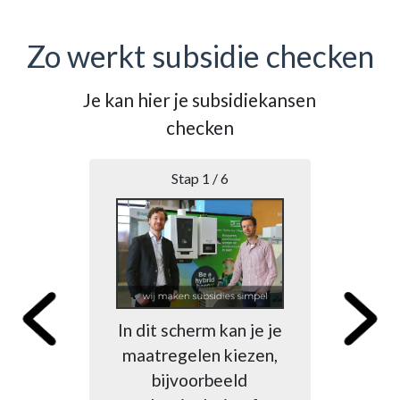
Zo werkt subsidie checken
Je kan hier je subsidiekansen
B
checken
Stap 1 / 6
Na
ma
In dit scherm kan je je
h
maatregelen kiezen,
Di
bijvoorbeeld