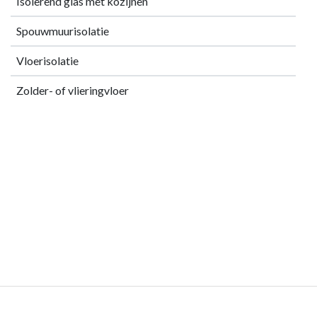
Isolerend glas met kozijnen
Spouwmuurisolatie
Vloerisolatie
Zolder- of vlieringvloer