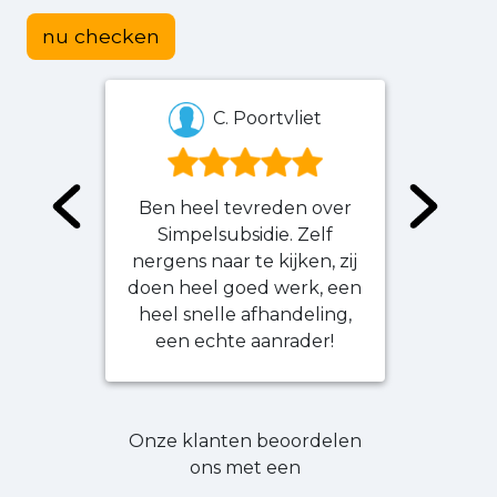
nu checken
C. Poortvliet
Ben heel tevreden over
Erg
Simpelsubsidie. Zelf
verl
nergens naar te kijken, zij
vr
doen heel goed werk, een
terec
heel snelle afhandeling,
antwo
een echte aanrader!
niet z
Onze klanten beoordelen
ons met een