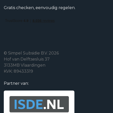
Gratis checken, eenvoudig regelen.
© Simpel Subsidie B.V. 2026
Hof van Delftsesluis 37
3133MB Vlaardingen
KVK: 89433319
Partner van: